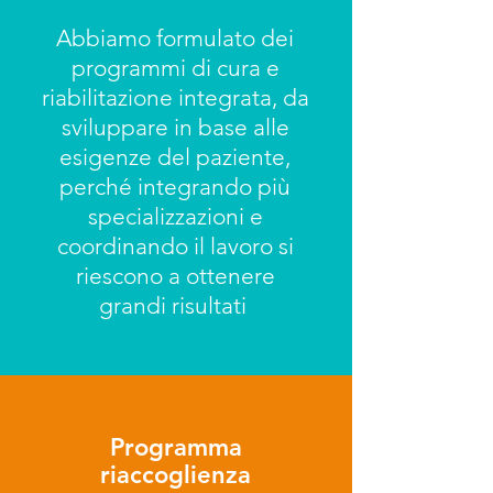
Abbiamo formulato dei
programmi di cura e
riabilitazione integrata, da
sviluppare in base alle
esigenze del paziente,
perché integrando più
specializzazioni e
coordinando il lavoro si
riescono a ottenere
grandi risultati
Programma
riaccoglienza