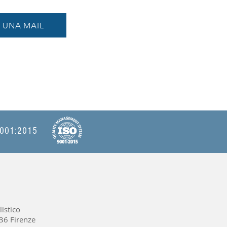
A UNA MAIL
 9001:2015
istico
36 Firenze