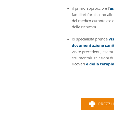
il primo approccio è l'
as
familiari forniscono allo 
del medico curante (se d
della richiesta
lo specialista prende
vi
documentazione sanit
visite precedenti, esami
strumentali, relazioni d
ricoveri
e
della terapia
PREZZI 