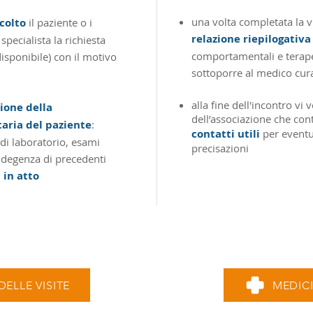
una volta completata la v
colto
il paziente o i
relazione riepilogativa 
specialista la richiesta
comportamentali e terapeu
isponibile) con il motivo
sottoporre al medico cur
alla fine dell'incontro vi 
sione della
dell’associazione che cont
aria del paziente
:
contatti utili
per eventu
 di laboratorio, esami
precisazioni
i degenza di precedenti
 in atto
DELLE VISITE
MEDICI