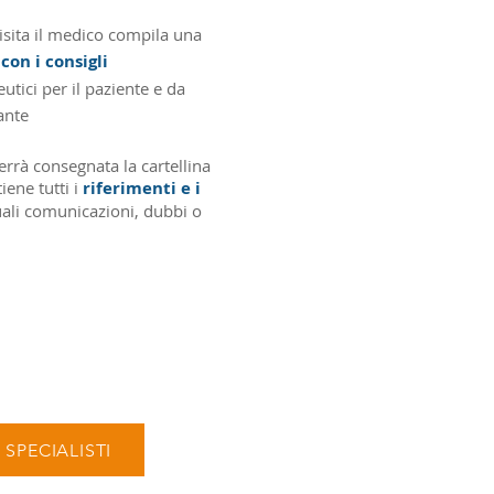
isita il medico compila una
con i consigli
tici per il paziente e da
ante
verrà consegnata la cartellina
iene tutti i
riferimenti e i
ali comunicazioni, dubbi o
 SPECIALISTI