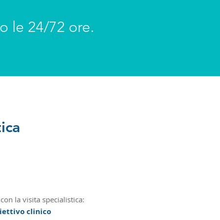
o le 24/72 ore.
ica
on la visita specialistica:
ettivo clinico