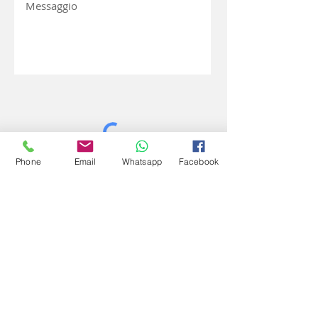
Phone
Email
Whatsapp
Facebook
Invia
Sede organizzativa
Medi-pro Firenze
Studio Medico Polispecialistico