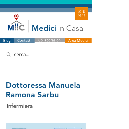
ME
NU
Medici
in Casa
Blog
Contatti
Collaborazioni
Area Medici
Dottoressa Manuela
Ramona Sarbu
Infermiera