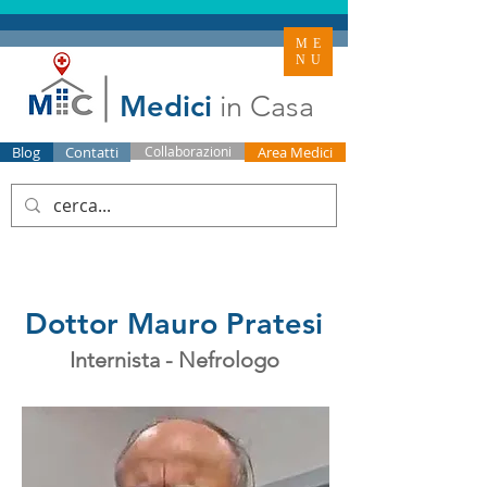
ME
NU
Medici
in Casa
Blog
Contatti
Collaborazioni
Area Medici
Dottor Mauro Pratesi
Internista - Nefrologo