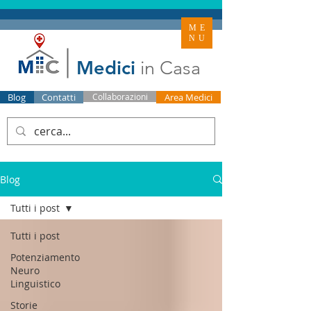
ME
NU
Medici
in Casa
Blog
Contatti
Collaborazioni
Area Medici
Blog
Tutti i post
Tutti i post
Potenziamento
Neuro
Linguistico
Storie