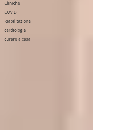
Cliniche
COVID
Riabilitazione
cardiologia
curare a casa