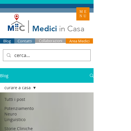
ME
NU
Medici
in Casa
Blog
Contatti
Collaborazioni
Area Medici
Blog
curare a casa
Tutti i post
Potenziamento
Neuro
Linguistico
Storie Cliniche