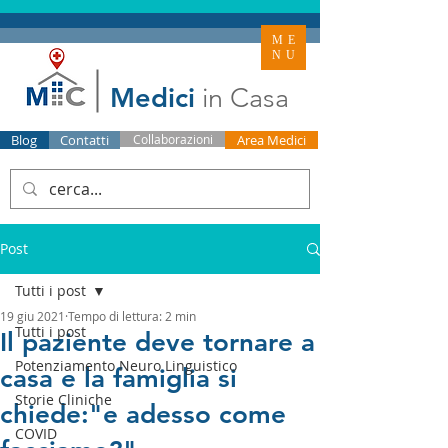
ME
NU
Medici
in Casa
Blog
Contatti
Collaborazioni
Area Medici
Post
Tutti i post
19 giu 2021
Tempo di lettura: 2 min
Tutti i post
Il paziente deve tornare a
Potenziamento Neuro Linguistico
casa e la famiglia si
Storie Cliniche
chiede:"e adesso come
COVID