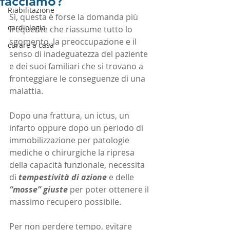
facciamo?"
Riabilitazione
Sì, questa è forse la domanda più 
cardiologia
frequente che riassume tutto lo 
sgomento, la preoccupazione e il 
curare a casa
senso di inadeguatezza del paziente 
e dei suoi familiari che si trovano a 
fronteggiare le conseguenze di una 
malattia.
Dopo una frattura, un ictus, un 
infarto oppure dopo un periodo di 
immobilizzazione per patologie 
mediche o chirurgiche la ripresa 
della capacità funzionale, necessita 
di 
tempestività di azione
e delle
“mosse” giuste
per poter ottenere il 
massimo recupero possibile.
Per non perdere tempo, evitare 