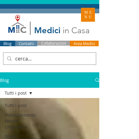
ME
NU
Medici
in Casa
Blog
Contatti
Collaborazioni
Area Medici
Blog
Tutti i post
Tutti i post
Potenziamento
Neuro
Linguistico
Storie