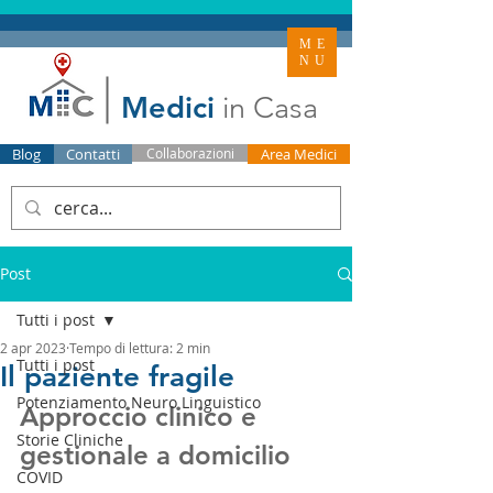
ME
NU
Medici
in Casa
Blog
Contatti
Collaborazioni
Area Medici
Post
Tutti i post
2 apr 2023
Tempo di lettura: 2 min
Tutti i post
Il paziente fragile
Potenziamento Neuro Linguistico
Approccio clinico e 
Storie Cliniche
gestionale a domicilio
COVID