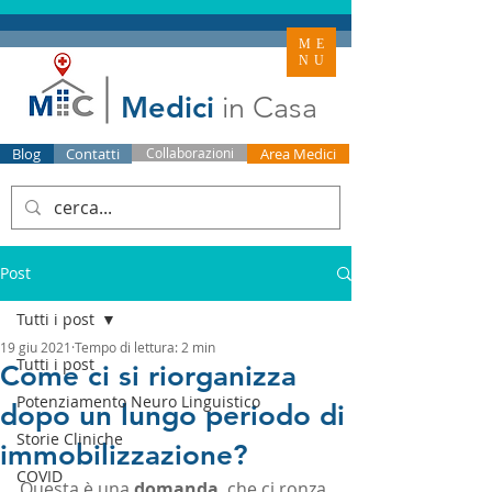
ME
NU
Medici
in Casa
Blog
Contatti
Collaborazioni
Area Medici
Post
Tutti i post
19 giu 2021
Tempo di lettura: 2 min
Tutti i post
Come ci si riorganizza
Potenziamento Neuro Linguistico
dopo un lungo periodo di
Storie Cliniche
immobilizzazione?
COVID
Questa è una 
domanda
  che ci ronza 