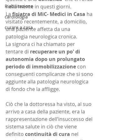
Riabilitazione
nella mente in questi giorni.
La 
fisiatra di MiC- Medici in Casa
 ha 
cardiologia
visitato recentemente, a domicilio, 
curare a casa
una paziente affetta da una 
patologia neurologica cronica.
La signora ci ha chiamato per 
tentare di 
recuperare un po' di 
autonomia dopo un prolungato 
periodo di immobilizzazione
 con 
conseguenti complicanze che si sono 
aggiunte alla patologia neurologica 
di fondo che la affligge.
Ciò che la dottoressa ha visto, al suo 
arrivo a casa della paziente, era la 
rappresentazione dell’insuccesso del 
sistema salute in ciò che viene 
definito 
continuità di cura
 nel 